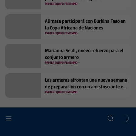
PRIMER EQUIPO FEMENINO
Alimata participará con Burkina Faso en
la Copa Africana de Naciones
PRIMER EQUIPO FEMENINO
Marianna Seidl, nuevo refuerzo para el
conjunto armero
PRIMER EQUIPO FEMENINO
Las armeras afrontan una nueva semana
de preparación con un amistoso ante el
Toulouse FC
PRIMER EQUIPO FEMENINO