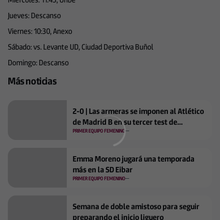
Jueves: Descanso
Viernes: 10:30, Anexo
Sábado: vs. Levante UD, Ciudad Deportiva Buñol
Domingo: Descanso
Más noticias
2-0 | Las armeras se imponen al Atlético
de Madrid B en su tercer test de
pretemporada
PRIMER EQUIPO FEMENINO
Emma Moreno jugará una temporada
más en la SD Eibar
PRIMER EQUIPO FEMENINO
Semana de doble amistoso para seguir
preparando el inicio liguero