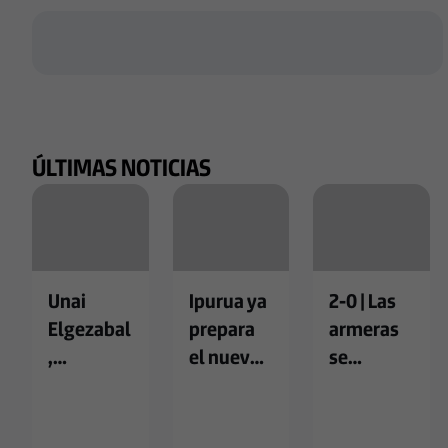
ÚLTIMAS NOTICIAS
Unai
Ipurua ya
2-0 | Las
Elgezabal
prepara
armeras
,
el nuevo
se
presenta
curso:
imponen
do como
entradas
al Atlético
nuevo
a la venta
de Madrid