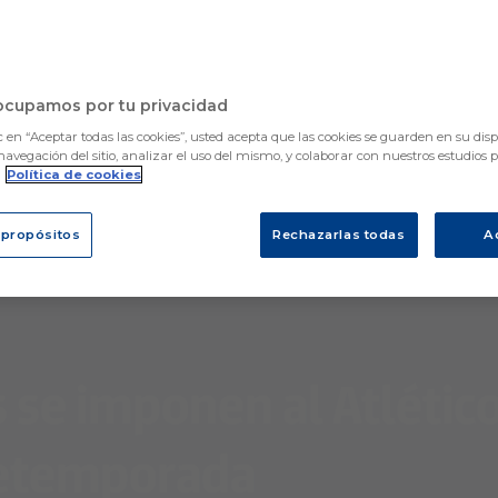
a el nuevo curso: entra
nadas
ocupamos por tu privacidad
c en “Aceptar todas las cookies”, usted acepta que las cookies se guarden en su disp
navegación del sitio, analizar el uso del mismo, y colaborar con nuestros estudios 
.
Política de cookies
 propósitos
Rechazarlas todas
A
s se imponen al Atlétic
pretemporada