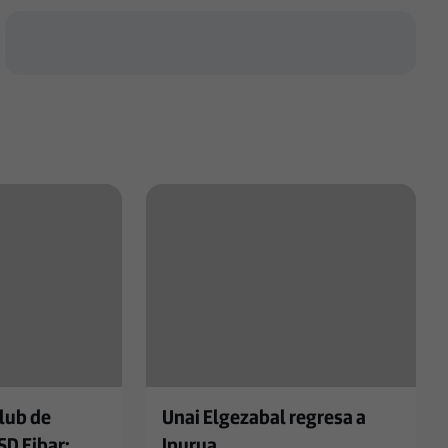
lub de
Unai Elgezabal regresa a
SD Eibar:
Ipurua