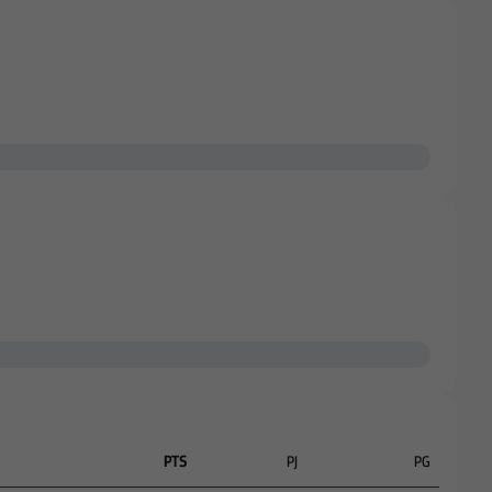
PTS
PJ
PG