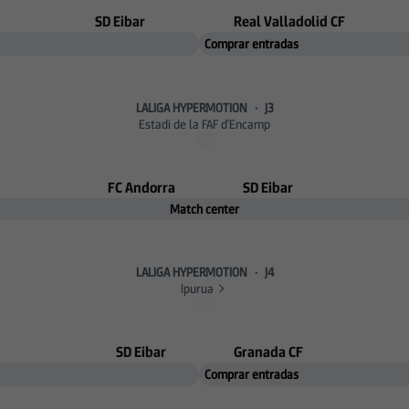
SD Eibar
Real Valladolid CF
Comprar entradas
LALIGA HYPERMOTION
·
J3
Estadi de la FAF d'Encamp
FC Andorra
SD Eibar
Match center
LALIGA HYPERMOTION
·
J4
Ipurua
SD Eibar
Granada CF
Comprar entradas