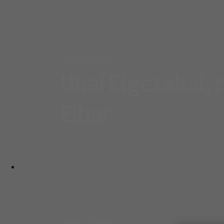
Skip to main content
Sociedad Deportiva Eibar
PRIMER EQUIPO
Unai Elgezabal,
Eibar
PRIMER EQUIPO