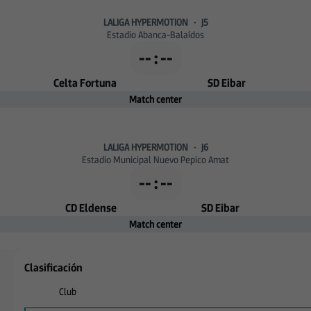
LALIGA HYPERMOTION
·
J5
Estadio Abanca-Balaídos
-- : --
Celta Fortuna
SD Eibar
Match center
LALIGA HYPERMOTION
·
J6
Estadio Municipal Nuevo Pepico Amat
-- : --
CD Eldense
SD Eibar
Match center
Clasificación
Club