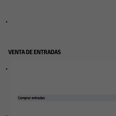
VENTA DE ENTRADAS
PRIMER EQUIPO
Continúa el trab
Comprar entradas