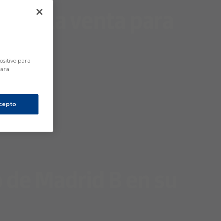
das a la venta para
ositivo para
para
cepto
o de Madrid B en su