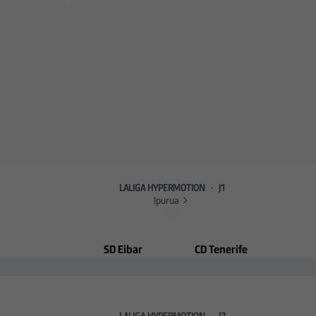
ajo en Areitio con una 
LALIGA HYPERMOTION
·
J1
Ipurua
SD Eibar
CD Tenerife