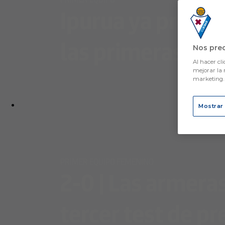
Ipurua ya prepar
las primeras jor
Nos pre
Al hacer cli
mejorar la 
marketing
Mostrar
PRIMER EQUIPO FEMENINO
2-0 | Las armera
tercer test de 