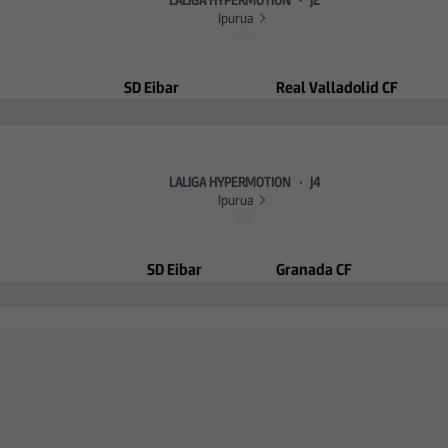
LALIGA HYPERMOTION
·
J2
Ipurua
egresa a Ipurua
SD Eibar
Real Valladolid CF
LALIGA HYPERMOTION
·
J4
Ipurua
SD Eibar
Granada CF