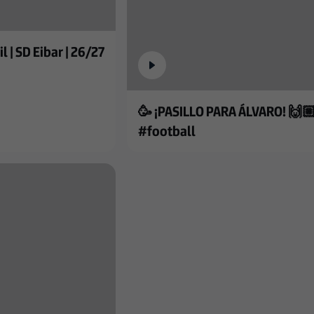
| SD Eibar | 26/27
🥳 ¡PASILLO PARA ÁLVARO! 🙌
#football