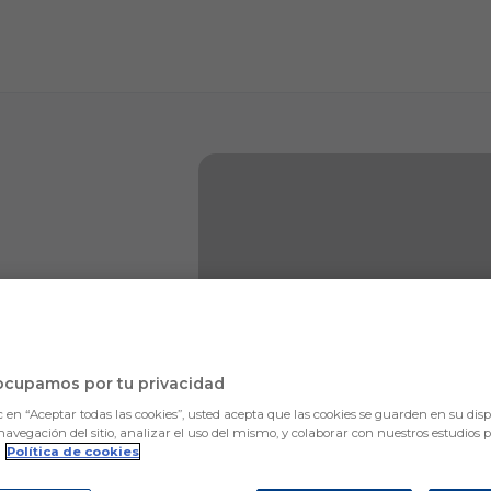
ocupamos por tu privacidad
c en “Aceptar todas las cookies”, usted acepta que las cookies se guarden en su disp
navegación del sitio, analizar el uso del mismo, y colaborar con nuestros estudios 
.
Política de cookies