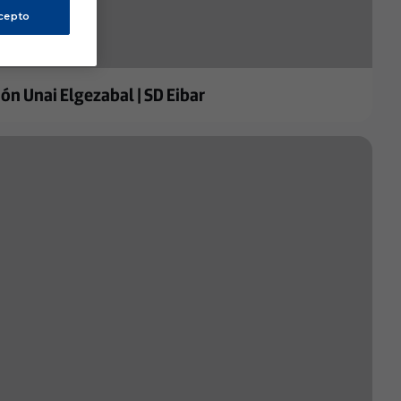
cepto
n Unai Elgezabal | SD Eibar