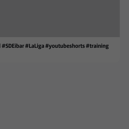
 #SDEibar #LaLiga #youtubeshorts #training