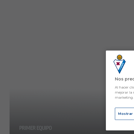
Skip to main content
Nos pre
Al hacer cli
mejorar la 
marketing
Mostrar
PRIMER EQUIPO