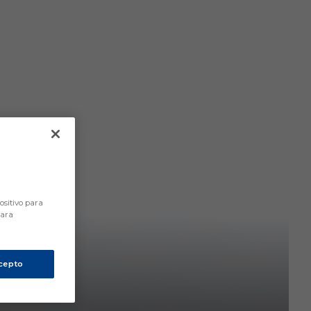
ositivo para
para
cepto