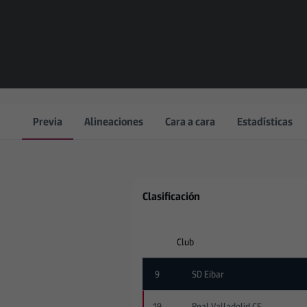
Previa
Alineaciones
Cara a cara
Estadísticas
Clasificación
Club
9
SD Eibar
19
Real Valladolid CF