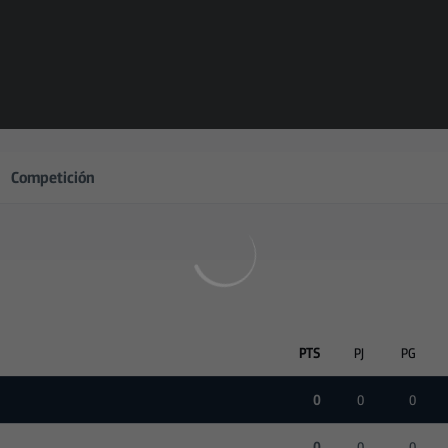
Competición
PTS
PJ
PG
0
0
0
0
0
0