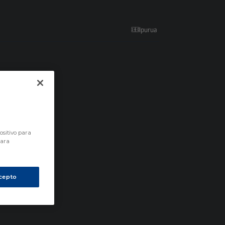
Ipurua
VLL
ositivo para
para
cepto