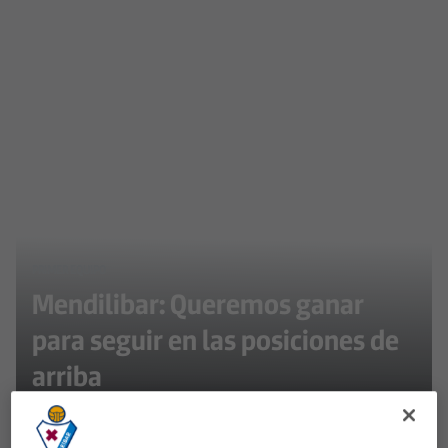
PRIMER EQUIPO
Mendilibar: Queremos ganar
para seguir en las posiciones de
arriba
El entrenador del Eibar quiere ganar 5 partidos para