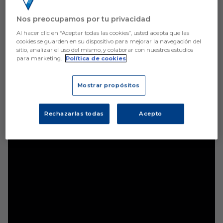
alcanzar los 54 puntos de la temporada pasada
Nos preocupamos por tu privacidad
Al hacer clic en “Aceptar todas las cookies”, usted acepta que las
cookies se guarden en su dispositivo para mejorar la navegación del
sitio, analizar el uso del mismo, y colaborar con nuestros estudios
para marketing.
Política de cookies
Aún no hay reacciones. ¡Sé el primero!
Mostrar propósitos
Rechazarlas todas
Acepto