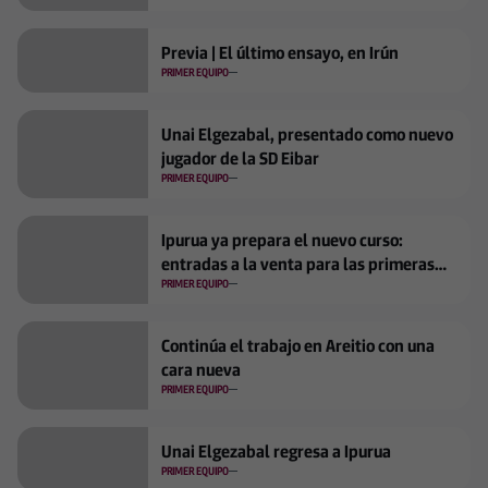
Previa | El último ensayo, en Irún
PRIMER EQUIPO
Unai Elgezabal, presentado como nuevo
jugador de la SD Eibar
PRIMER EQUIPO
Ipurua ya prepara el nuevo curso:
entradas a la venta para las primeras
jornadas
PRIMER EQUIPO
Continúa el trabajo en Areitio con una
cara nueva
PRIMER EQUIPO
Unai Elgezabal regresa a Ipurua
PRIMER EQUIPO