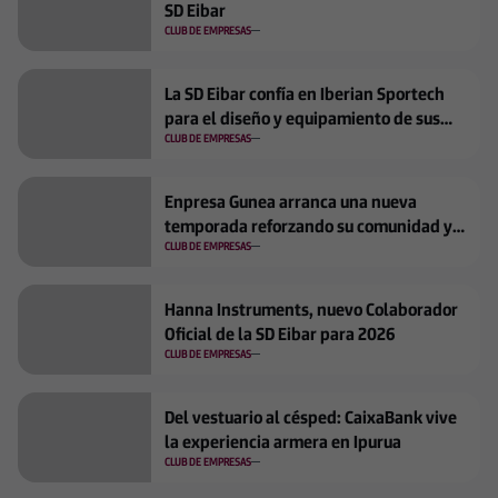
SD Eibar
CLUB DE EMPRESAS
La SD Eibar confía en Iberian Sportech
para el diseño y equipamiento de sus
nuevos espacios de entrenamiento
CLUB DE EMPRESAS
Enpresa Gunea arranca una nueva
temporada reforzando su comunidad y
visión compartida
CLUB DE EMPRESAS
Hanna Instruments, nuevo Colaborador
Oficial de la SD Eibar para 2026
CLUB DE EMPRESAS
Del vestuario al césped: CaixaBank vive
la experiencia armera en Ipurua
CLUB DE EMPRESAS