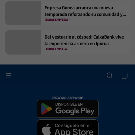
Enpresa Gunea arranca una nueva
temporada reforzando su comunidad y
visión compartida
CLUB DE EMPRESAS
Del vestuario al césped: CaixaBank vive
la experiencia armera en Ipurua
CLUB DE EMPRESAS
DESCARGAR LA APP AHORA