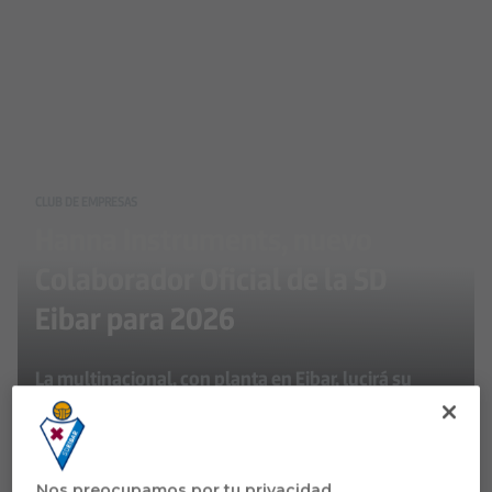
CLUB DE EMPRESAS
Hanna Instruments, nuevo
Colaborador Oficial de la SD
Eibar para 2026
La multinacional, con planta en Eibar, lucirá su
marca en el equipo de la SD Eibar Fundazioa de
LaLiga Genuine, reforzando su compromiso con el
fútbol inclusivo y el tejido empresarial local
Nos preocupamos por tu privacidad