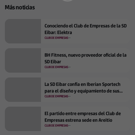
Más noticias
Conociendo el Club de Empresas de la SD
Eibar: Elektra
CLUB DE EMPRESAS
BH Fitness, nuevo proveedor oficial de la
SD Eibar
CLUB DE EMPRESAS
La SD Eibar confía en Iberian Sportech
para el diseño y equipamiento de sus
nuevos espacios de entrenamiento
CLUB DE EMPRESAS
El partido entre empresas del Club de
Empresas estrena sede en Areitio
CLUB DE EMPRESAS