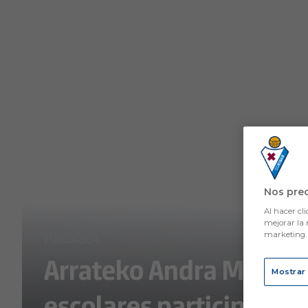
Skip to main content
Nos pre
Al hacer cli
mejorar la 
marketing
FUNDAZIOA
Arrateko Andra Mari ga
Mostrar
escolares participantes