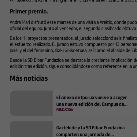
Arrateko Andra Mari gana el Euskararen Baloia 202
Primer premio.
Andra Mari disfrutó este martes de una visita a Areitio, donde pud
oficial del equipo. Junto al vencedor, el segundo clasificado obtuvo
De los 11 proyectos presentados, el jurado seleccionó seis finalistas
el esfuerzo realizado. El jurado estuvo compuesto por 13 personas
José, y el del femenino, Iñaki Goikoetxea, así como el alcalde de Ei
Desde la SD Eibar Fundazioa se destaca la creciente implicación de
edición tras edición, sigue consolidándose como referente en la u
Más noticias
El Anexo de Ipurua vuelve a acoger
una nueva edición del Campus de
FUNDAZIOA
Verano de la SD Eibar
Gaztekide y la SD Eibar Fundazioa
comparten una jornada de