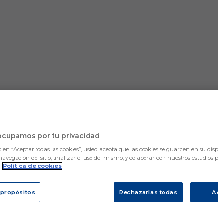
ocupamos por tu privacidad
c en “Aceptar todas las cookies”, usted acepta que las cookies se guarden en su disp
navegación del sitio, analizar el uso del mismo, y colaborar con nuestros estudios 
.
Política de cookies
na el Euskararen Baloia 202
 propósitos
Rechazarlas todas
A
 de Eibar, Ermua y Elgoibar