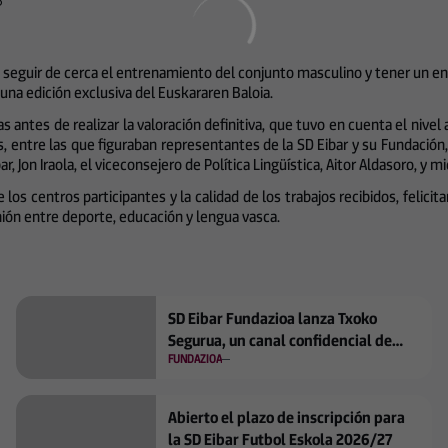
6
o seguir de cerca el entrenamiento del conjunto masculino y tener un en
 una edición exclusiva del Euskararen Baloia.
 antes de realizar la valoración definitiva, que tuvo en cuenta el nivel a
, entre las que figuraban representantes de la SD Eibar y su Fundación
bar, Jon Iraola, el viceconsejero de Política Lingüística, Aitor Aldasoro,
 los centros participantes y la calidad de los trabajos recibidos, feli
nión entre deporte, educación y lengua vasca.
SD Eibar Fundazioa lanza Txoko
Segurua, un canal confidencial de
FUNDAZIOA
protección para menores en los
Campus de Verano 2026
Abierto el plazo de inscripción para
la SD Eibar Futbol Eskola 2026/27