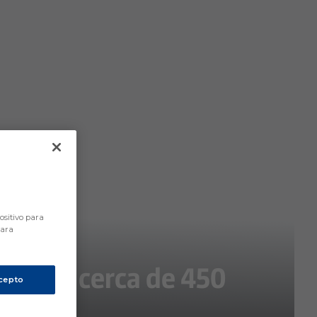
ositivo para
para
6, con cerca de 450
cepto