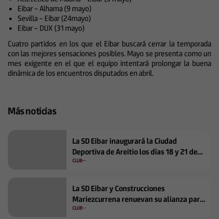
Eibar – Alhama (9 mayo)
Sevilla – Eibar (24mayo)
Eibar – DUX (31 mayo)
Cuatro partidos en los que el Eibar buscará cerrar la temporada
con las mejores sensaciones posibles. Mayo se presenta como un
mes exigente en el que el equipo intentará prolongar la buena
dinámica de los encuentros disputados en abril.
Más noticias
La SD Eibar inaugurará la Ciudad
Deportiva de Areitio los días 18 y 21 de
septiembre
CLUB
La SD Eibar y Construcciones
Mariezcurrena renuevan su alianza para
la temporada 2026/2027
CLUB