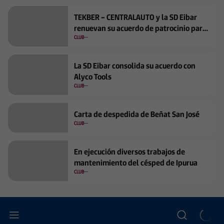
TEKBER – CENTRALAUTO y la SD Eibar
renuevan su acuerdo de patrocinio para
la temporada 2026/2027
CLUB
La SD Eibar consolida su acuerdo con
Alyco Tools
CLUB
Carta de despedida de Beñat San José
CLUB
En ejecución diversos trabajos de
mantenimiento del césped de Ipurua
CLUB