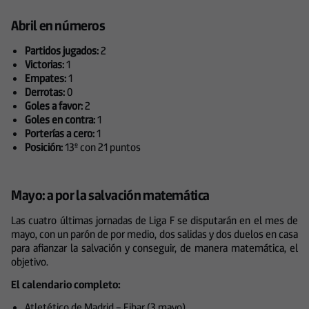
Abril en números
Partidos jugados:
2
Victorias:
1
Empates:
1
Derrotas:
0
Goles a favor:
2
Goles en contra:
1
Porterías a cero:
1
Posición:
13º con 21 puntos
Mayo: a por la salvación matemática
Las cuatro últimas jornadas de Liga F se disputarán en el mes de
mayo, con un parón de por medio, dos salidas y dos duelos en casa
para afianzar la salvación y conseguir, de manera matemática, el
objetivo.
El calendario completo:
Atletético de Madrid – Eibar (3 mayo)