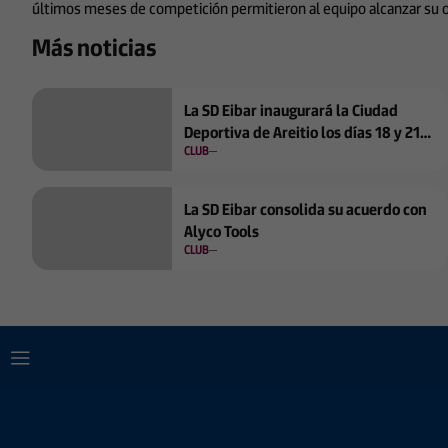
últimos meses de competición permitieron al equipo alcanzar su obj
Más noticias
La SD Eibar inaugurará la Ciudad
Deportiva de Areitio los días 18 y 21
CLUB
de septiembre
La SD Eibar consolida su acuerdo con
Alyco Tools
CLUB