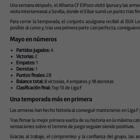
Una semana después, el Alhama CF ElPozo visitó Ipurua y las armer
visita intersemanal a Sevilla, donde el Eibar sumó un punto tras fi
Para cerrar la temporada, el conjunto azulgrana recibió al DUX 
posible al curso y, tras una primera parte casi perfecta, consiguier
Mayo en números
Partidos jugados:
4
Victorias:
2
Empates:
1
Derrotas:
1
Puntos finales:
28
Balance total:
8 victorias, 4 empates y 18 derrotas
Clasificación final:
Top 13 de Liga F
Una temporada más en primera
Las armeras han hecho historia al conseguir mantenerse en Liga F
Tras firmar la mejor primera vuelta de su historia en la máxima cate
sensaciones sobre el terreno de juego seguían siendo positivas.
Gracias al trabajo, el compromiso y la confianza del grupo, las