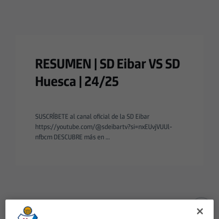
RESUMEN | SD Eibar VS SD
Huesca | 24/25
SUSCRÍBETE al canal oficial de la SD Eibar
https://youtube.com/@sdeibartv?si=nxEUvjVUUl-
nfbcm DESCUBRE más en ...
Aún no hay reacciones. ¡Sé el primero!