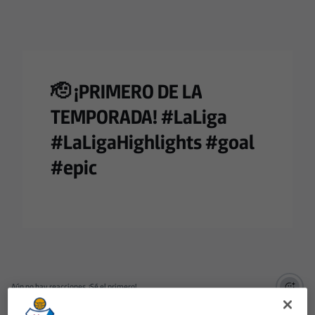
🫡 ¡PRIMERO DE LA
TEMPORADA! #LaLiga
#LaLigaHighlights #goal
#epic
Aún no hay reacciones. ¡Sé el primero!