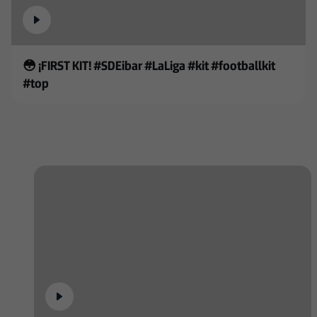
😳 ¡FIRST KIT! #SDEibar #LaLiga #kit #footballkit
#top