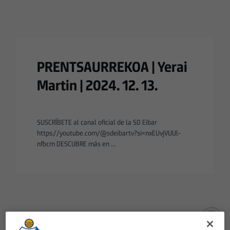
PRENTSAURREKOA | Yerai
Martin | 2024. 12. 13.
SUSCRÍBETE al canal oficial de la SD Eibar
https://youtube.com/@sdeibartv?si=nxEUvjVUUl-
nfbcm DESCUBRE más en ...
Aún no hay reacciones. ¡Sé el primero!