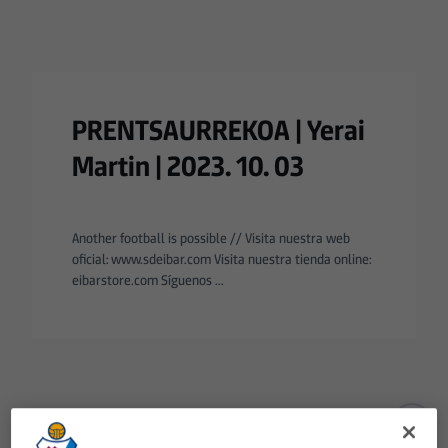
PRENTSAURREKOA | Yerai
Martin | 2023. 10. 03
Another football is possible // Visita nuestra web
oficial: www.sdeibar.com Visita nuestra tienda online:
eibarstore.com Síguenos ...
Aún no hay reacciones. ¡Sé el primero!