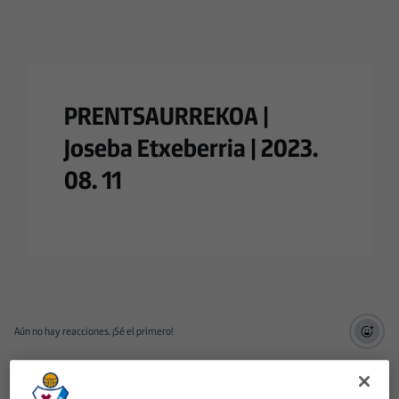
PRENTSAURREKOA |
Joseba Etxeberria | 2023.
08. 11
Aún no hay reacciones. ¡Sé el primero!