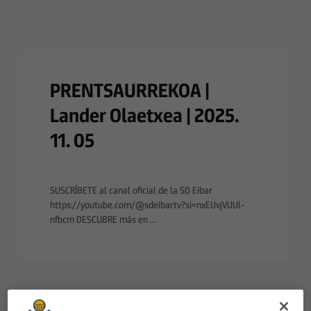
PRENTSAURREKOA |
Lander Olaetxea | 2025.
11. 05
SUSCRÍBETE al canal oficial de la SD Eibar
https://youtube.com/@sdeibartv?si=nxEUvjVUUl-
nfbcm DESCUBRE más en ...