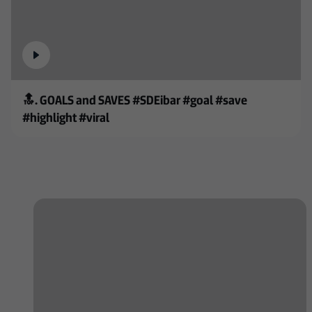
🔝. GOALS and SAVES #SDEibar #goal #save
#highlight #viral