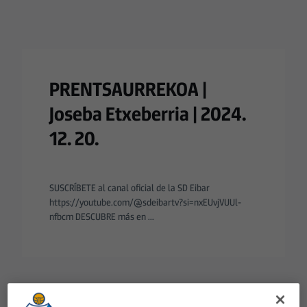
PRENTSAURREKOA |
Joseba Etxeberria | 2024.
12. 20.
SUSCRÍBETE al canal oficial de la SD Eibar
https://youtube.com/@sdeibartv?si=nxEUvjVUUl-
nfbcm DESCUBRE más en ...