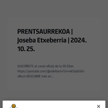
PRENTSAURREKOA |
Joseba Etxeberria | 2024.
10. 25.
SUSCRÍBETE al canal oficial de la SD Eibar
https://youtube.com/@sdeibartv?si=nxEUvjVUUl-
nfbcm DESCUBRE más en ...