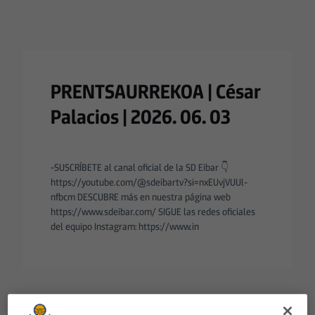
PRENTSAURREKOA | César
Palacios | 2026. 06. 03
-SUSCRÍBETE al canal oficial de la SD Eibar 👇
https://youtube.com/@sdeibartv?si=nxEUvjVUUl-
nfbcm DESCUBRE más en nuestra página web
https://www.sdeibar.com/ SIGUE las redes oficiales
del equipo Instagram: https://www.in