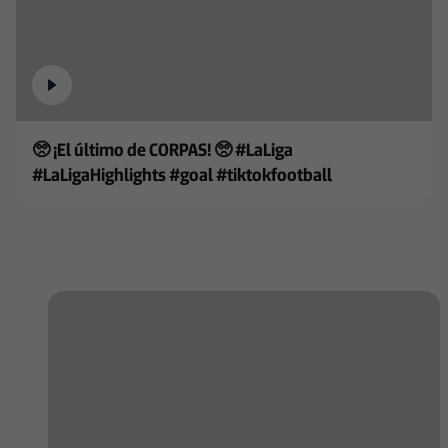
🥺 ¡El último de CORPAS! 🥺 #LaLiga
#LaLigaHighlights #goal #tiktokfootball