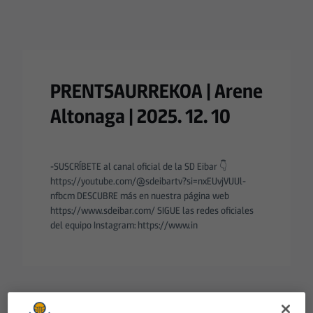
PRENTSAURREKOA | Arene
Altonaga | 2025. 12. 10
-SUSCRÍBETE al canal oficial de la SD Eibar 👇
https://youtube.com/@sdeibartv?si=nxEUvjVUUl-
nfbcm DESCUBRE más en nuestra página web
https://www.sdeibar.com/ SIGUE las redes oficiales
del equipo Instagram: https://www.in