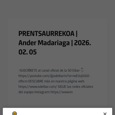
PRENTSAURREKOA |
Ander Madariaga | 2026.
02. 05
-SUSCRÍBETE al canal oficial de la SD Eibar 👇
https://youtube.com/@sdeibartv?si=nxEUvjVUUl-
nfbcm DESCUBRE más en nuestra página web
https://www.sdeibar.com/ SIGUE las redes oficiales
del equipo Instagram: https://www.in