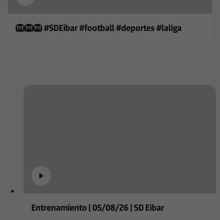
🦁🦁🦁 #SDEibar #football #deportes #laliga
Entrenamiento | 05/08/26 | SD Eibar