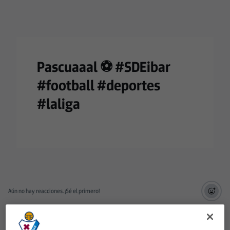
Pascuaaal ⚽️ #SDEibar
#football #deportes
#laliga
Aún no hay reacciones. ¡Sé el primero!