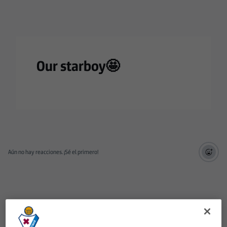
Our starboy🤩
Aún no hay reacciones. ¡Sé el primero!