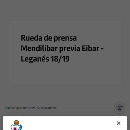
Rueda de prensa
Mendilibar previa Eibar -
Leganés 18/19
Aún no hay reacciones. ¡Sé el primero!