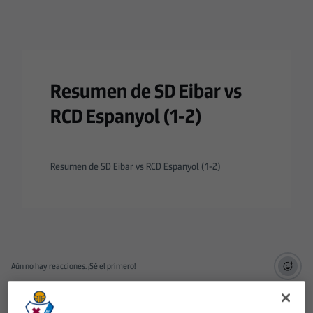
Resumen de SD Eibar vs
RCD Espanyol (1-2)
Resumen de SD Eibar vs RCD Espanyol (1-2)
Aún no hay reacciones. ¡Sé el primero!