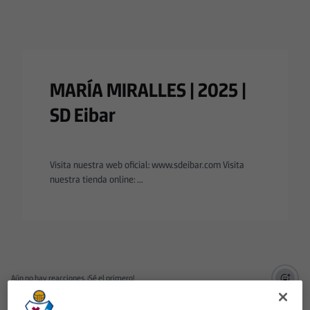
MARÍA MIRALLES | 2025 |
SD Eibar
Visita nuestra web oficial: www.sdeibar.com Visita
nuestra tienda online: ...
Aún no hay reacciones. ¡Sé el primero!