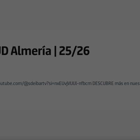
UD Almería | 25/26
s://youtube.com/@sdeibartv?si=nxEUvjVUUl-nfbcm DESCUBRE más en nues