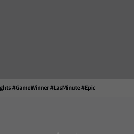
hlights #GameWinner #LasMinute #Epic