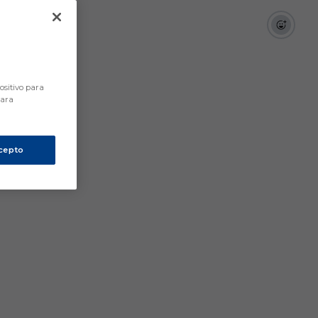
ositivo para
para
cepto