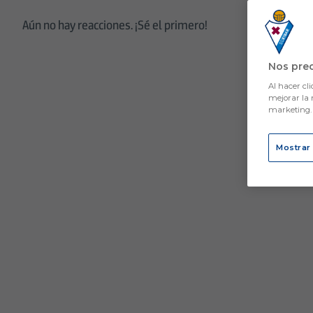
Aún no hay reacciones. ¡Sé el primero!
Nos pre
Al hacer cli
mejorar la 
marketing
Mostrar