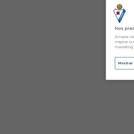
Nos pre
Al hacer cli
mejorar la 
marketing
Mostrar