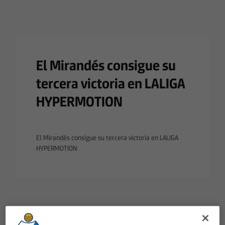
El Mirandés consigue su
tercera victoria en LALIGA
HYPERMOTION
El Mirandés consigue su tercera victoria en LALIGA
HYPERMOTION
Aún no hay reacciones. ¡Sé el primero!