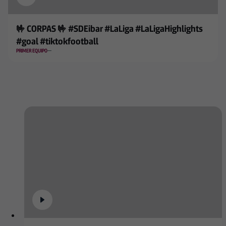
🤟 CORPAS 🤟 #SDEibar #LaLiga #LaLigaHighlights
#goal #tiktokfootball
PRIMER EQUIPO