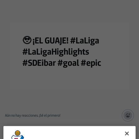
🥹 ¡EL GUAJE! #LaLiga
#LaLigaHighlights
#SDEibar #goal #epic
Aún no hay reacciones. ¡Sé el primero!