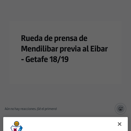
Rueda de prensa de
Mendilibar previa al Eibar
- Getafe 18/19
Aún no hay reacciones. ¡Sé el primero!