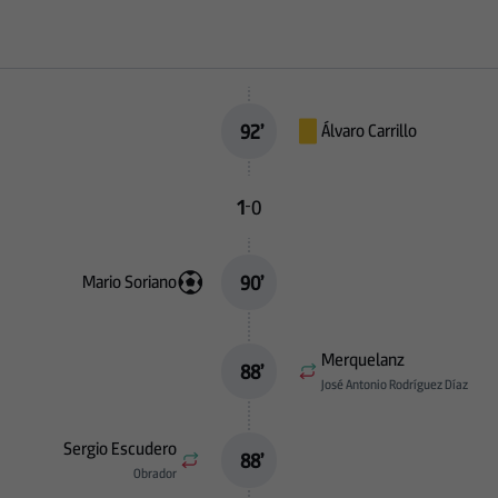
92
’
Álvaro Carrillo
1
0
-
90
’
Mario Soriano
Merquelanz
88
’
José Antonio Rodríguez Díaz
Sergio Escudero
88
’
Obrador