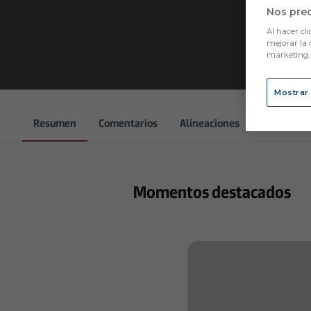
Nos pre
Al hacer cli
mejorar la 
marketing
Mostrar
Resumen
Comentarios
Alineaciones
Cara a car
Momentos destacados