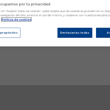
ocupamos por tu privacidad
c en “Aceptar todas las cookies”, usted acepta que las cookies se guarden en su disp
navegación del sitio, analizar el uso del mismo, y colaborar con nuestros estudios 
.
Política de cookies
 propósitos
Rechazarlas todas
A
a
Estadísticas
Competición