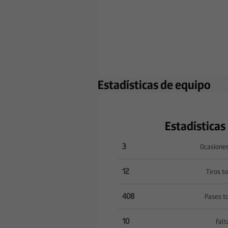
Estadísticas de equipo
Estadísticas
3
Ocasiones
Ocasiones claras:RC Deport
12
Tiros t
Tiros totales:RC Deportivo
408
Pases t
Pases totales:RC Deportivo
10
Falt
Faltas:RC Deportivo 10 ver