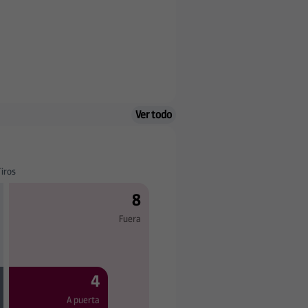
Ver todo
Tiros
8
Fuera
4
A puerta