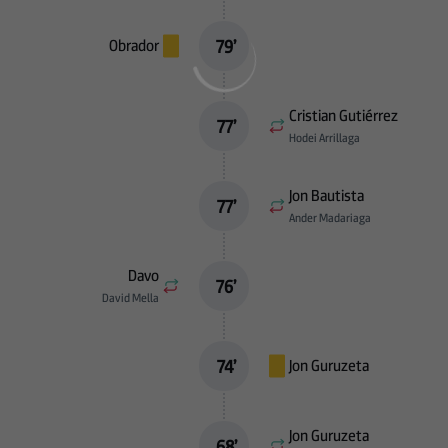
79
’
Obrador
Cristian Gutiérrez
77
’
Hodei Arrillaga
Jon Bautista
77
’
Ander Madariaga
Davo
76
’
David Mella
74
’
Jon Guruzeta
Jon Guruzeta
68
’