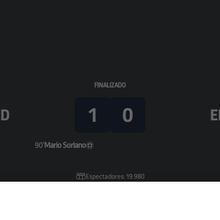
FINALIZADO
1
0
CD
E
90’
Mario Soriano
Espectadores: 19.980