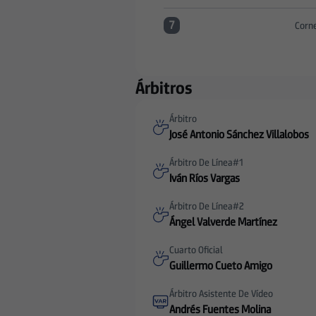
7
Corn
Corners:RC Deportivo 7 ver
Árbitros
Árbitro
José Antonio Sánchez Villalobos
Árbitro De Línea#1
Iván Ríos Vargas
Árbitro De Línea#2
Ángel Valverde Martínez
Cuarto Oficial
Guillermo Cueto Amigo
Árbitro Asistente De Vídeo
Andrés Fuentes Molina