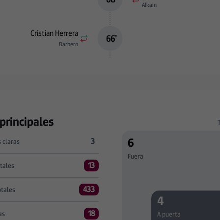
Alkain
Cristian Herrera
66
’
Barbero
 principales
6
3
 claras
ivo 3 versus SD Eibar 3
Fuera
13
otales
 12 versus SD Eibar 13
433
otales
 408 versus SD Eibar 433
4
18
as
A puerta
sus SD Eibar 18