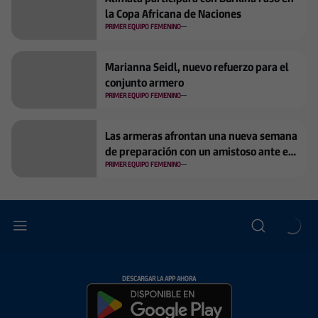
la Copa Africana de Naciones
PRIMER EQUIPO FEMENINO
Marianna Seidl, nuevo refuerzo para el
conjunto armero
PRIMER EQUIPO FEMENINO
Las armeras afrontan una nueva semana
de preparación con un amistoso ante el
Toulouse FC
PRIMER EQUIPO FEMENINO
DESCARGAR LA APP AHORA