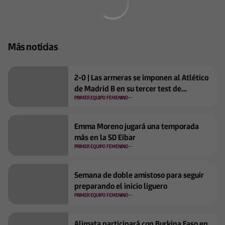
Más noticias
2-0 | Las armeras se imponen al Atlético
de Madrid B en su tercer test de
pretemporada
PRIMER EQUIPO FEMENINO
Emma Moreno jugará una temporada
más en la SD Eibar
PRIMER EQUIPO FEMENINO
Semana de doble amistoso para seguir
preparando el inicio liguero
PRIMER EQUIPO FEMENINO
Alimata participará con Burkina Faso en