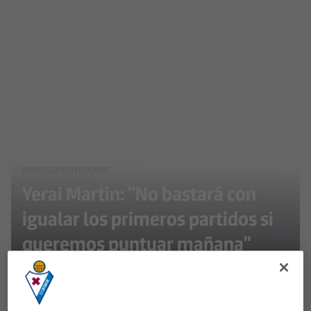
PRIMER EQUIPO FEMENINO
Yerai Martin: "No bastará con
igualar los primeros partidos si
queremos puntuar mañana"
El primer equipo femenino llega mañana al partido
ante el Levante UD "tras la derrota con más ganas