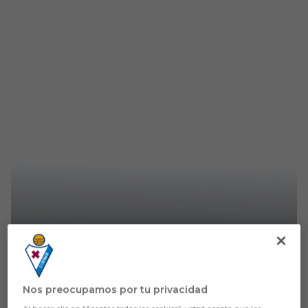
PRIMER EQUIPO
Todas las fechas de la
pretemporada armera 26-27
Nos preocupamos por tu privacidad