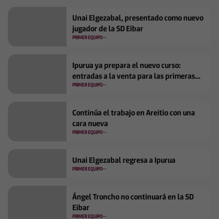
Unai Elgezabal, presentado como nuevo
jugador de la SD Eibar
PRIMER EQUIPO
Ipurua ya prepara el nuevo curso:
entradas a la venta para las primeras
jornadas
PRIMER EQUIPO
Continúa el trabajo en Areitio con una
cara nueva
PRIMER EQUIPO
Unai Elgezabal regresa a Ipurua
PRIMER EQUIPO
Ángel Troncho no continuará en la SD
Eibar
PRIMER EQUIPO