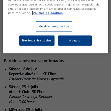
Al hacer clic en “Aceptar todas las cookies”, usted acepta que las
cookies se guarden en su dispositivo para mejorar la navegación del
SD Eibar
sitio, analizar el uso del mismo, y colaborar con nuestros estudios
para marketing.
Política de cookies
Mostrar propósitos
Aún no hay reacciones. ¡Sé el primero!
Rechazarlas todas
Acepto
La SD Eibar ya tiene definidos los encuentros preparatorios para la
temporada 2026-27:
Partidos amistosos confirmados
Sábado, 18 de julio
Deportivo Alavés 1 – 1 SD Eibar
Estadio: Óscar de Marcos, Laguardia
Sábado, 25 de julio
Athletic Club - SD Eibar
Campo: Gazituaga, Zamudio
Hora: 19:00 horas
Miércoles, 29 de julio