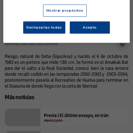
de comunicación a las 13.30 horas.
Mostrar propósitos
Rechazarlas todas
Acepto
Aún no hay reacciones. ¡Sé el primero!
Riesgo, natural de Deba (Gipuzkoa) y nacido el 6 de octubre de
1983 es un portero que mide 1.85 cm. Se formó en el Amaikak Bat
para dar el salto a la Real Sociedad, conoce bien la casa armera
donde recaló cedido en las temporadas 2002-2003 y 2003-2004,
posteriormente pasaría al Recreativo de Huelva para terminar en
el Osasuna de donde llega con la carta de libertad.
Más noticias
Previa | El último ensayo, en Irún
PRIMER EQUIPO