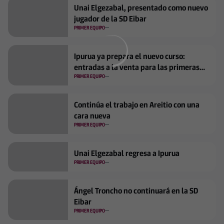
Unai Elgezabal, presentado como nuevo
jugador de la SD Eibar
PRIMER EQUIPO
Ipurua ya prepara el nuevo curso:
entradas a la venta para las primeras
jornadas
PRIMER EQUIPO
Continúa el trabajo en Areitio con una
cara nueva
PRIMER EQUIPO
Unai Elgezabal regresa a Ipurua
PRIMER EQUIPO
Ángel Troncho no continuará en la SD
Eibar
PRIMER EQUIPO