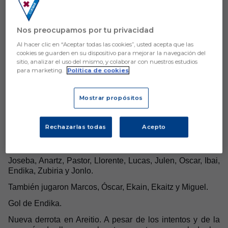
Nos preocupamos por tu privacidad
Al hacer clic en “Aceptar todas las cookies”, usted acepta que las
CRÓNICAS SEMANALES EQUIPOS FÚTBOL BASE
cookies se guarden en su dispositivo para mejorar la navegación del
sitio, analizar el uso del mismo, y colaborar con nuestros estudios
MASCULINO
para marketing.
Política de cookies
TEMPORADA 2025/2026
08.09-NOVIEMBRE
Mostrar propósitos
Rechazarlas todas
Acepto
SEGUNDA RFEF
EIBAR B 1-2 MUTILVERA
Joseba, Anartz, Pastor, Llorente, Lucas, Julen, Oscar, Ibai,
Endika, Zubiria y Jonlo.
También jugaron Marcos, Óscar, Ekain, Ekaitz y Miguel.
Gol de Endika.
Nueva derrota en Areitio. A pesar de los intentos y de la