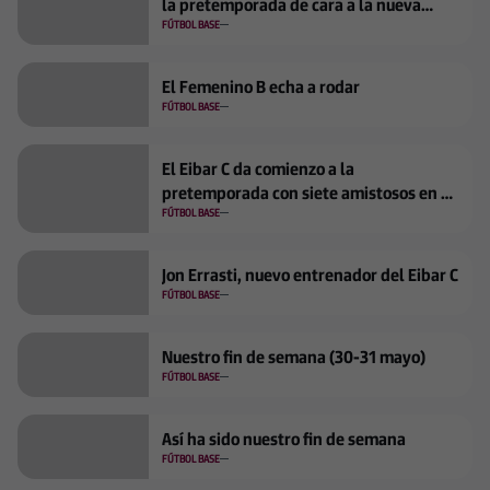
la pretemporada de cara a la nueva
temporada en División de Honor
FÚTBOL BASE
El Femenino B echa a rodar
FÚTBOL BASE
El Eibar C da comienzo a la
pretemporada con siete amistosos en el
horizonte
FÚTBOL BASE
Jon Errasti, nuevo entrenador del Eibar C
FÚTBOL BASE
Nuestro fin de semana (30-31 mayo)
FÚTBOL BASE
Así ha sido nuestro fin de semana
FÚTBOL BASE