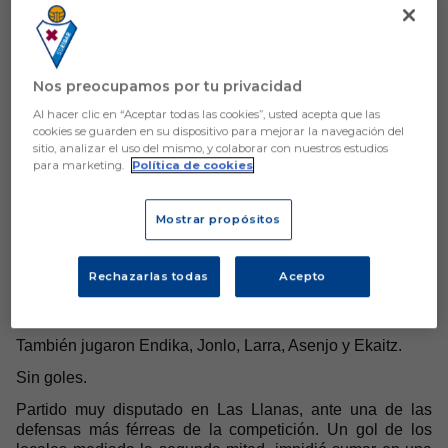
CRÓNICAS SEMANALES EQUIPOS FÚTBOL BASE
Nos preocupamos por tu privacidad
MASCULINO
Al hacer clic en “Aceptar todas las cookies”, usted acepta que las
cookies se guarden en su dispositivo para mejorar la navegación del
TEMPORADA 2025/2026
sitio, analizar el uso del mismo, y colaborar con nuestros estudios
22.23-NOVIEMBRE
para marketing.
Política de cookies
Mostrar propósitos
SEGUNDA RFEF
SESTAO 1-0 EIBAR B
Rechazarlas todas
Acepto
Ayala, Jonan, Pastor, Llorente, Ortuzar, Santolaya, Marc,
Zubiria, Marcos, Hugo y Ekain.
También jugaron Endika, Jonlo, Larra, Asenjo y Ekaitz.
Sin goles.
Partido muy disputado en Las Llanas, ante una de las
defensas más férreas de la competición. Un gol de los