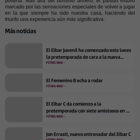
portería. Más allá del dominio armero, el partido estuvo
marcado por las sensaciones especiales de volver a jugar
en la que siempre ha sido nuestra casa, haciendo del
triunfo una experiencia aún más significativa.
Más noticias
El Eibar Juvenil ha comenzado este lunes
la pretemporada de cara a la nueva
temporada en División de Honor
FÚTBOL BASE
El Femenino B echa a rodar
FÚTBOL BASE
El Eibar C da comienzo a la
pretemporada con siete amistosos en el
horizonte
FÚTBOL BASE
Jon Errasti, nuevo entrenador del Eibar C
FÚTBOL BASE