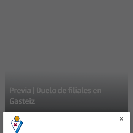
FILIAL
Previa | Duelo de filiales en
Gasteiz
Eibar B y Deportivo Alavés B se enfrentan este
domingo a las 12:00 horas en Ibaia