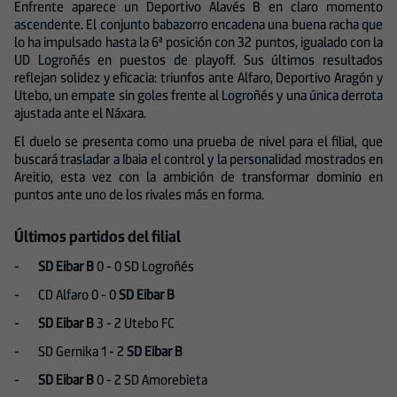
Enfrente aparece un Deportivo Alavés B en claro momento
ascendente. El conjunto babazorro encadena una buena racha que
lo ha impulsado hasta la 6ª posición con 32 puntos, igualado con la
UD Logroñés en puestos de playoff. Sus últimos resultados
reflejan solidez y eficacia: triunfos ante Alfaro, Deportivo Aragón y
Utebo, un empate sin goles frente al Logroñés y una única derrota
ajustada ante el Náxara.
El duelo se presenta como una prueba de nivel para el filial, que
buscará trasladar a Ibaia el control y la personalidad mostrados en
Areitio, esta vez con la ambición de transformar dominio en
puntos ante uno de los rivales más en forma.
Últimos partidos del filial
-
SD Eibar B
0 - 0 SD Logroñés
-
CD Alfaro 0 - 0
SD Eibar B
-
SD Eibar B
3 - 2 Utebo FC
-
SD
Gernika 1
- 2
SD Eibar B
-
SD Eibar B
0 - 2 SD Amorebieta