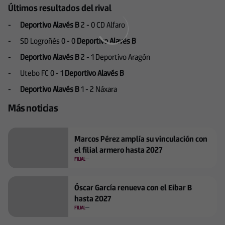
Últimos resultados del rival
-
Deportivo Alavés B
2 - 0 CD Alfaro
- SD Logroñés 0 - 0
Deportivo Alavés B
-
Deportivo Alavés B
2 - 1 Deportivo Aragón
- Utebo FC 0 - 1
Deportivo Alavés B
-
Deportivo Alavés B
1 - 2 Náxara
Más noticias
Marcos Pérez amplía su vinculación con
el filial armero hasta 2027
FILIAL
Óscar García renueva con el Eibar B
hasta 2027
FILIAL