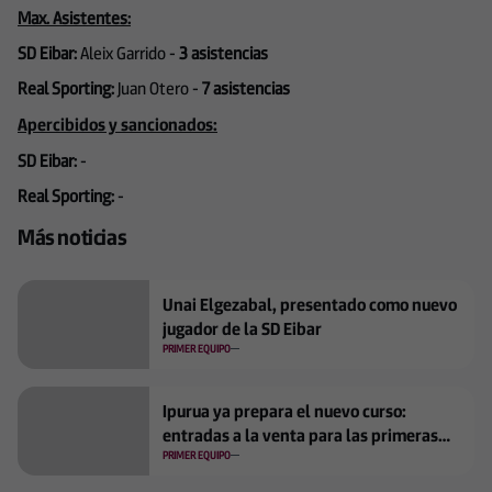
Max. Asistentes:
SD Eibar:
Aleix Garrido -
3 asistencias
Real Sporting:
Juan Otero -
7 asistencias
Apercibidos y sancionados:
SD Eibar:
-
Real Sporting:
-
Más noticias
Unai Elgezabal, presentado como nuevo
jugador de la SD Eibar
PRIMER EQUIPO
Ipurua ya prepara el nuevo curso:
entradas a la venta para las primeras
jornadas
PRIMER EQUIPO