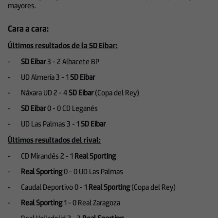
mayores.
Cara a cara:
Últimos resultados de la SD Eibar:
-
SD Eibar
3 - 2
Albacete BP
-
UD Almería 3
- 1
SD Eibar
-
Náxara UD 2
- 4
SD Eibar
(Copa del Rey)
-
SD Eibar
0 - 0
CD Leganés
-
UD Las Palmas 3
- 1
SD Eibar
Últimos resultados del rival:
-
CD Mirandés 2
- 1
Real Sporting
-
Real Sporting
0 - 0 UD Las Palmas
-
Caudal Deportivo 0
- 1
Real Sporting
(Copa del Rey)
-
Real Sporting
1 - 0 Real Zaragoza