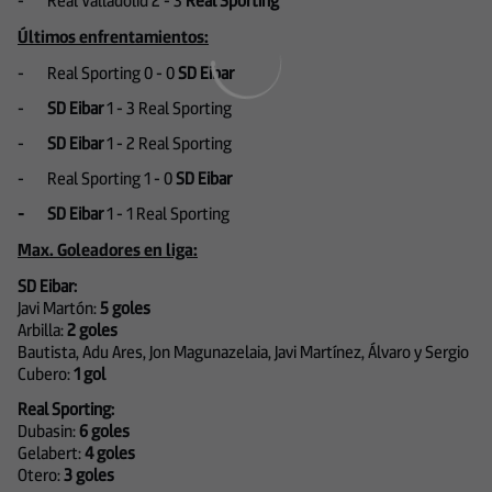
-
Real Valladolid 2
- 3
Real Sporting
Últimos enfrentamientos:
- Real Sporting 0 - 0
SD
Eibar
-
SD Eibar
1 - 3 Real Sporting
-
SD Eibar
1 - 2 Real Sporting
- Real Sporting 1 - 0
SD
Eibar
- SD Eibar
1 - 1 Real Sporting
Max. Goleadores en liga:
SD Eibar:
Javi Martón:
5 goles
Arbilla:
2 goles
Bautista, Adu Ares, Jon Magunazelaia, Javi Martínez, Álvaro y Sergio
Cubero:
1 gol
Real Sporting:
Dubasin:
6 goles
Gelabert:
4 goles
Otero:
3 goles