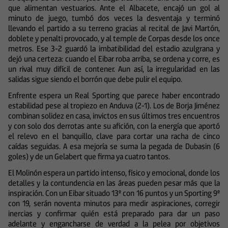
que alimentan vestuarios. Ante el Albacete, encajó un gol al
minuto de juego, tumbó dos veces la desventaja y terminó
llevando el partido a su terreno gracias al recital de Javi Martón,
doblete y penalti provocado, y al temple de Corpas desde los once
metros. Ese 3-2 guardó la imbatibilidad del estadio azulgrana y
dejó una certeza: cuando el Eibar roba arriba, se ordena y corre, es
un rival muy difícil de contener. Aun así, la irregularidad en las
salidas sigue siendo el borrón que debe pulir el equipo.
Enfrente espera un Real Sporting que parece haber encontrado
estabilidad pese al tropiezo en Anduva (2-1). Los de Borja Jiménez
combinan solidez en casa, invictos en sus últimos tres encuentros
y con solo dos derrotas ante su afición, con la energía que aportó
el relevo en el banquillo, clave para cortar una racha de cinco
caídas seguidas. A esa mejoría se suma la pegada de Dubasin (6
goles) y de un Gelabert que firma ya cuatro tantos.
El Molinón espera un partido intenso, físico y emocional, donde los
detalles y la contundencia en las áreas pueden pesar más que la
inspiración. Con un Eibar situado 13º con 16 puntos y un Sporting 9º
con 19, serán noventa minutos para medir aspiraciones, corregir
inercias y confirmar quién está preparado para dar un paso
adelante y engancharse de verdad a la pelea por objetivos