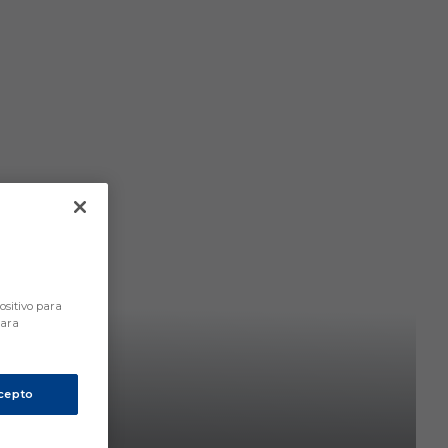
ositivo para
para
cepto