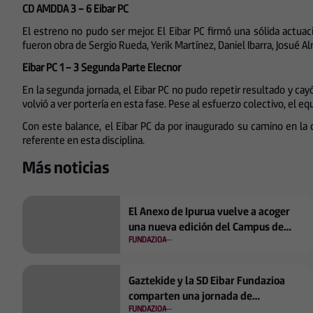
CD AMDDA 3 – 6 Eibar PC
El estreno no pudo ser mejor. El Eibar PC firmó una sólida actua
fueron obra de Sergio Rueda, Yerik Martínez, Daniel Ibarra, Josué A
Eibar PC 1 – 3 Segunda Parte Elecnor
En la segunda jornada, el Eibar PC no pudo repetir resultado y ca
volvió a ver portería en esta fase. Pese al esfuerzo colectivo, el 
Con este balance, el Eibar PC da por inaugurado su camino en la
referente en esta disciplina.
Más noticias
El Anexo de Ipurua vuelve a acoger
una nueva edición del Campus de
FUNDAZIOA
Verano de la SD Eibar
Gaztekide y la SD Eibar Fundazioa
comparten una jornada de
FUNDAZIOA
convivencia y aprendizaje en Ipurua