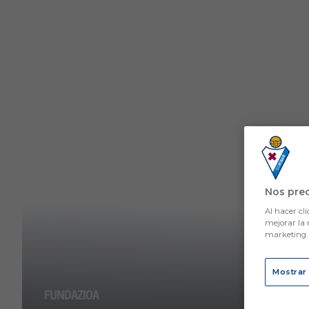
Skip to main content
Nos pre
Al hacer cli
mejorar la 
marketing
Mostrar
FUNDAZIOA