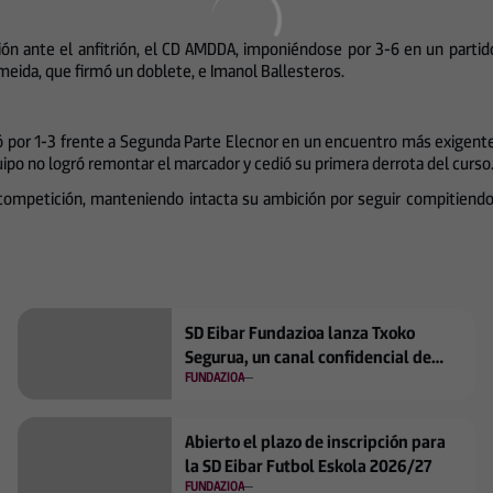
ción ante el anfitrión, el CD AMDDA, imponiéndose por 3-6 en un partid
lmeida, que firmó un doblete, e Imanol Ballesteros.
yó por 1-3 frente a Segunda Parte Elecnor en un encuentro más exigente 
equipo no logró remontar el marcador y cedió su primera derrota del curso
 competición, manteniendo intacta su ambición por seguir compitiendo
SD Eibar Fundazioa lanza Txoko
Segurua, un canal confidencial de
FUNDAZIOA
protección para menores en los
Campus de Verano 2026
Abierto el plazo de inscripción para
la SD Eibar Futbol Eskola 2026/27
FUNDAZIOA