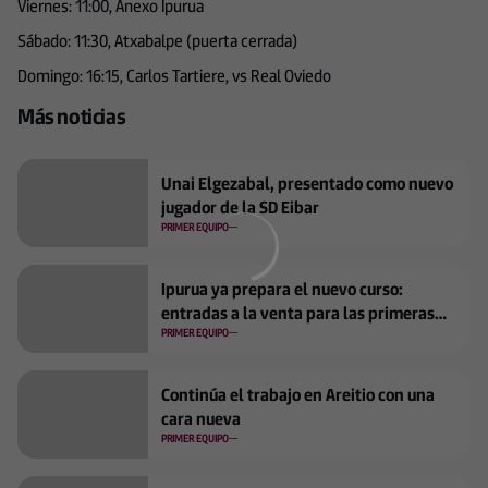
Viernes: 11:00, Anexo Ipurua
Sábado: 11:30, Atxabalpe (puerta cerrada)
Domingo: 16:15, Carlos Tartiere, vs Real Oviedo
Más noticias
Unai Elgezabal, presentado como nuevo
jugador de la SD Eibar
PRIMER EQUIPO
Ipurua ya prepara el nuevo curso:
entradas a la venta para las primeras
jornadas
PRIMER EQUIPO
Continúa el trabajo en Areitio con una
cara nueva
PRIMER EQUIPO