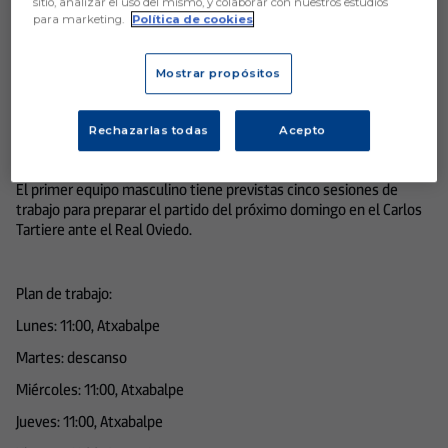
sitio, analizar el uso del mismo, y colaborar con nuestros estudios
para marketing.
Política de cookies
SD Eibar
Mostrar propósitos
Rechazarlas todas
Acepto
Aún no hay reacciones. ¡Sé el primero!
El primer equipo masculino tiene previstas cinco sesiones de
trabajo para preparar el partido del próximo domingo en el Carlos
Tartiere ante el Real Oviedo.
Plan de trabajo:
Lunes: 11:00, Atxabalpe
Martes: descanso
Miércoles: 11:00, Atxabalpe
Jueves: 11:00, Atxabalpe