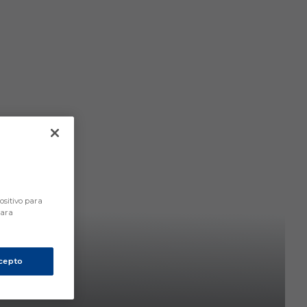
ositivo para
para
cepto