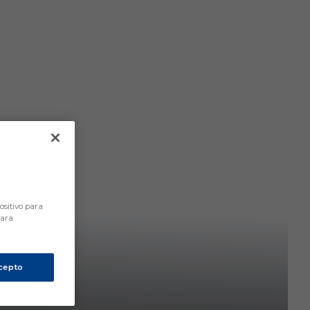
ositivo para
para
cepto