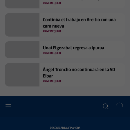
jornadas
PRIMER EQUIPO
Continúa el trabajo en Areitio con una
cara nueva
PRIMER EQUIPO
Unai Elgezabal regresa a Ipurua
PRIMER EQUIPO
Ángel Troncho no continuará en la SD
Eibar
PRIMER EQUIPO
DESCARGAR LA APP AHORA