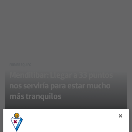
PRIMER EQUIPO
Mendilibar: Llegar a 33 puntos
nos serviría para estar mucho
más tranquilos
El entrenador del Eibar ha dado la convocatoria con
las bajas por lesión de Jaime y Escalante, por
sanción de Pantic y por decisión técnica de Lillo,