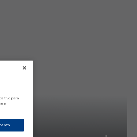
ositivo para
para
cepto