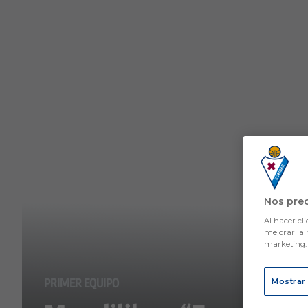
Skip to main content
Nos pre
Al hacer cli
mejorar la 
marketing
PRIMER EQUIPO
Mostrar