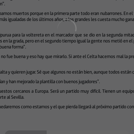
n”.
amos muertos porque en la primera parte todo eran nubarrones. En el f
as más igualadas de los últimos años, a los grandes les cuesta mucho g
urua para la voltereta en el marcador que se dio en la segunda mitad a
en la grada, pero en el segundo tiempo igual la gente nos metió en el p
 buena forma”.
 no fue buena y eso hay que mirarlo. Si ante el Celta hacemos mal la pres
lta y quieren jugar. Sé que algunos no están bien, aunque todos están co
an y han mejorado la plantilla con buenos jugadores”.
uestos cercanos a Europa. Será un partido muy difícil. Tienen un equip
te al Sevilla.
uedaremos como estamos y el que pierda llegará al próximo partido co