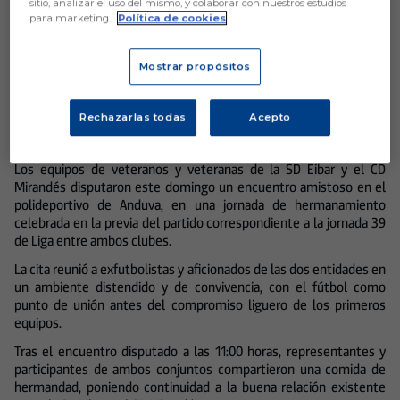
sitio, analizar el uso del mismo, y colaborar con nuestros estudios
para marketing.
Política de cookies
SD Eibar Fundazioa
Mostrar propósitos
Rechazarlas todas
Acepto
Aún no hay reacciones. ¡Sé el primero!
Los equipos de veteranos y veteranas de la SD Eibar y el CD
Mirandés disputaron este domingo un encuentro amistoso en el
polideportivo de Anduva, en una jornada de hermanamiento
celebrada en la previa del partido correspondiente a la jornada 39
de Liga entre ambos clubes.
La cita reunió a exfutbolistas y aficionados de las dos entidades en
un ambiente distendido y de convivencia, con el fútbol como
punto de unión antes del compromiso liguero de los primeros
equipos.
Tras el encuentro disputado a las 11:00 horas, representantes y
participantes de ambos conjuntos compartieron una comida de
hermandad, poniendo continuidad a la buena relación existente