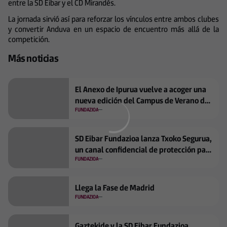
entre la SD Eibar y el CD Mirandés.
La jornada sirvió así para reforzar los vínculos entre ambos clubes
y convertir Anduva en un espacio de encuentro más allá de la
competición.
Más noticias
El Anexo de Ipurua vuelve a acoger una
nueva edición del Campus de Verano de
la SD Eibar
FUNDAZIOA
SD Eibar Fundazioa lanza Txoko Segurua,
un canal confidencial de protección para
menores en los Campus de Verano 2026
FUNDAZIOA
Llega la Fase de Madrid
FUNDAZIOA
Gaztekide y la SD Eibar Fundazioa