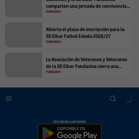
comparten una jornada de convivencia y
aprendizaje en Ipurua
FUNDAZIOA
Abierto el plazo de inscripción para la
SD Eibar Futbol Eskola 2026/27
FUNDAZIOA
La Asociación de Veteranos y Veteranas
de la SD Eibar Fundazioa cierra una
temporada de intensa actividad social,
FUNDAZIOA
institucional y deportiva
DESCARGAR LA APP AHORA