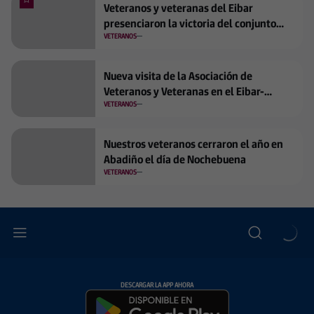
Veteranos y veteranas del Eibar
presenciaron la victoria del conjunto
armero ante el FC Cartagena
VETERANOS
Nueva visita de la Asociación de
Veteranos y Veteranas en el Eibar-
Racing de Ferrol
VETERANOS
Nuestros veteranos cerraron el año en
Abadiño el día de Nochebuena
VETERANOS
DESCARGAR LA APP AHORA