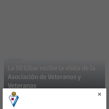
VETERANOS
La SD Eibar recibe la visita de la
Asociación de Veteranos y
Veteranas
El objetivo principal de la entidad es preservar y
fortalecer el vínculo entre los exjugadores y