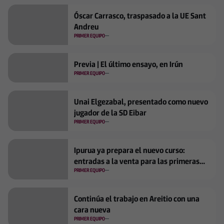
Óscar Carrasco, traspasado a la UE Sant
Andreu
PRIMER EQUIPO
Previa | El último ensayo, en Irún
PRIMER EQUIPO
Unai Elgezabal, presentado como nuevo
jugador de la SD Eibar
PRIMER EQUIPO
Ipurua ya prepara el nuevo curso:
entradas a la venta para las primeras
jornadas
PRIMER EQUIPO
Continúa el trabajo en Areitio con una
cara nueva
PRIMER EQUIPO