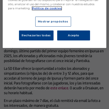
cookies se guarden en su dispositivo para mejorar la navegación del
Atlético de Madrid (12:00h)
sitio, analizar el uso del mismo, y colaborar con nuestros estudios
para marketing.
Política de cookies
Mostrar propósitos
Rechazarlas todas
Acepto
Aún no hay reacciones. ¡Sé el primero!
En la previa del partido contra el Atlético de Madrid de este
domingo, último partido del primer equipo femenino en Ipurua en
2025, los aficionadas y aficionadas más jóvenes tendrán la
posibilidad de fotografiarse con el once inicial y Pantxika.
La SD Eibar ofrece la oportunidad a todos los abonados y
simpatizantes (o hijos/as de) de entre 3 y 12 años, para que
accedan al terreno de juego de Ipurua y formen parte del once
inicial. Para fotografiarse con las jugadoras, los y las interesadas
deberán hacerlo por medio de
este enlace.
O acudir a Orsaixan, en
su horario habitual.
En un plazo máximo de 7 días, el club remitirá vía email la foto a
los interesados, de manera gratuita.