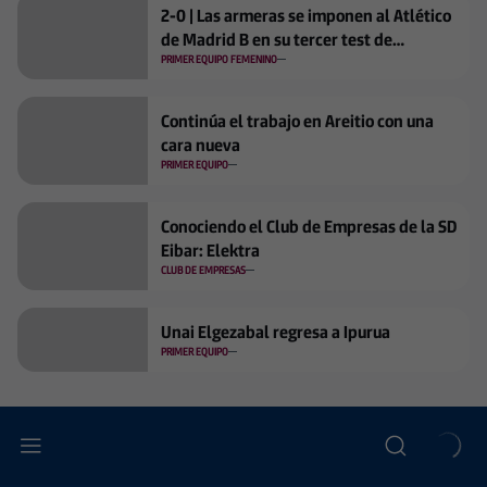
2-0 | Las armeras se imponen al Atlético
de Madrid B en su tercer test de
pretemporada
PRIMER EQUIPO FEMENINO
Continúa el trabajo en Areitio con una
cara nueva
PRIMER EQUIPO
Conociendo el Club de Empresas de la SD
Eibar: Elektra
CLUB DE EMPRESAS
Unai Elgezabal regresa a Ipurua
PRIMER EQUIPO